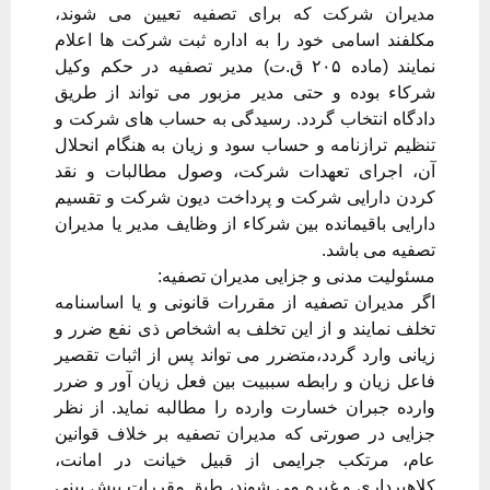
مدیران شرکت که برای تصفیه تعیین می شوند،
مکلفند اسامی خود را به اداره ثبت شرکت ها اعلام
نمایند (ماده ۲۰۵ ق.ت) مدیر تصفیه در حکم وکیل
شرکاء بوده و حتی مدیر مزبور می تواند از طریق
دادگاه انتخاب گردد. رسیدگی به حساب های شرکت و
تنظیم ترازنامه و حساب سود و زیان به هنگام انحلال
آن، اجرای تعهدات شرکت، وصول مطالبات و نقد
کردن دارایی شرکت و پرداخت دیون شرکت و تقسیم
دارایی باقیمانده بین شرکاء از وظایف مدیر یا مدیران
تصفیه می باشد.
مسئولیت مدنی و جزایی مدیران تصفیه:
اگر مدیران تصفیه از مقررات قانونی و یا اساسنامه
تخلف نمایند و از این تخلف به اشخاص ذی نفع ضرر و
زیانی وارد گردد،متضرر می تواند پس از اثبات تقصیر
فاعل زیان و رابطه سببیت بین فعل زیان آور و ضرر
وارده جبران خسارت وارده را مطالبه نماید. از نظر
جزایی در صورتی که مدیران تصفیه بر خلاف قوانین
عام، مرتکب جرایمی از قبیل خیانت در امانت،
کلاهبرداری و غیره می شوند، طبق مقررات پیش بینی